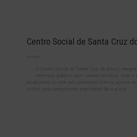
DE APRESENTAÇÃO
CONTAS
GESTÃO DA QUALID
INSTALAÇÕES
Centro
Social
de
Santa
Cruz
d
LINKS ÚTEIS
PRÉ-INSCRIÇÕES
in Posts
POLÍTICA DE PRIVA
ASSOCIADOS
O Centro Social de Santa Cruz do Douro, integrad
interesse público, sem caráter lucrativo, onde 
REGIME GERAL DE 
alcançadas só têm sido possíveis com os apoios das
DA CORRUPÇÃO
outros uma componente importante da sua vida.