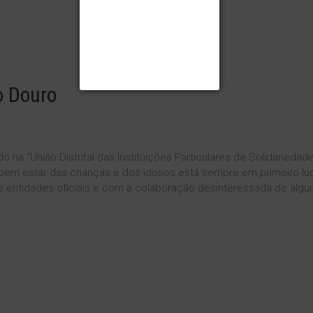
 DE
LITÍGIOS DE CONSUMO
ADE
o
Douro
CIDADE
o na “União Distrital das Instituições Particulares de Solidarieda
o bem estar das crianças e dos idosos está sempre em primeiro lu
PREVENÇÃO
 entidades oficiais e com a colaboração desinteressada de algu